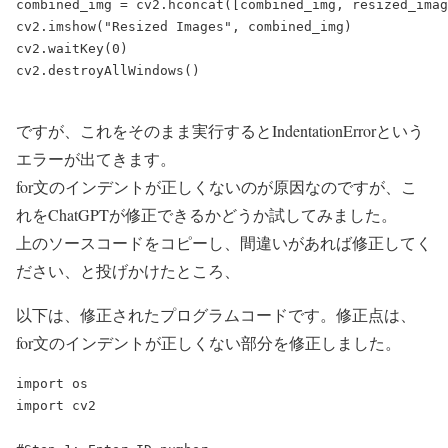
combined_img = cv2.hconcat([combined_img, resized_imag
cv2.imshow("Resized Images", combined_img)

cv2.waitKey(0)

cv2.destroyAllWindows()

ですが、これをそのまま実行するとIndentationErrorという
エラーが出てきます。
for文のインデントが正しくないのが原因なのですが、こ
れをChatGPTが修正できるかどうか試してみました。
上のソースコードをコピーし、間違いがあれば修正してく
ださい、と投げかけたところ、
以下は、修正されたプログラムコードです。修正点は、
for文のインデントが正しくない部分を修正しました。
import os

import cv2
