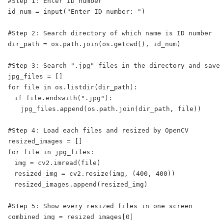
#Step 1: Enter ID number

id_num = input("Enter ID number: ")

#Step 2: Search directory of which name is ID number

dir_path = os.path.join(os.getcwd(), id_num)

#Step 3: Search ".jpg" files in the directory and save
jpg_files = []

for file in os.listdir(dir_path):

　if file.endswith(".jpg"):

　　jpg_files.append(os.path.join(dir_path, file))

#Step 4: Load each files and resized by OpenCV

resized_images = []

for file in jpg_files:

　img = cv2.imread(file)

　resized_img = cv2.resize(img, (400, 400))

　resized_images.append(resized_img)

#Step 5: Show every resized files in one screen

combined_img = resized_images[0]
