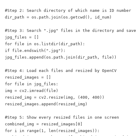
#Step 2: Search directory of which name is ID number

dir_path = os.path.join(os.getcwd(), id_num)

#Step 3: Search ".jpg" files in the directory and save
jpg_files = []

for file in os.listdir(dir_path):

if file.endswith(".jpg"):

jpg_files.append(os.path.join(dir_path, file))

#Step 4: Load each files and resized by OpenCV

resized_images = []

for file in jpg_files:

img = cv2.imread(file)

resized_img = cv2.resize(img, (400, 400))

resized_images.append(resized_img)

#Step 5: Show every resized files in one screen

combined_img = resized_images[0]

for i in range(1, len(resized_images)):
