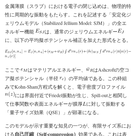
金属薄膜（スラブ）における電子の閉じ込めは、物理的特
性に周期的な振動をもたらす。これを記述する「安定化ジ
ェリウムモデル（Stabilized Jellium Model: SJM）」の全エ
ネルギー機能
は、通常のジェリウムエネルギー
に、以下の平均擬ポテンシャル補正を加えた形式をとる。
ここで
はマテリアルエネルギー、
はAshcroftの空コ
ア擬ポテンシャル（半径
）の平均値である。この枠組
みでKohn-Sham方程式を解くと、電子密度プロファイル
には界面付近でFriedel振動が生じ、Spill-outと相関し
て仕事関数や表面エネルギーが膜厚
に対して振動する
「量子サイズ効果（QSE）」が顕著になる。
このモデルが示す重要な知見の一つが、有限サイズ系にお
自己圧縮（Self-compression）
ける
効果である。これは表