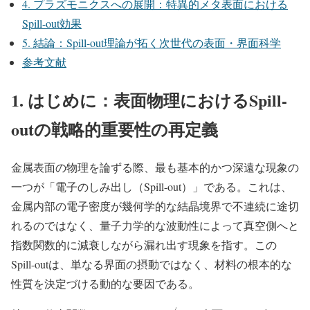
4. プラズモニクスへの展開：特異的メタ表面における
Spill-out効果
5. 結論：Spill-out理論が拓く次世代の表面・界面科学
参考文献
1. はじめに：表面物理におけるSpill-
outの戦略的重要性の再定義
金属表面の物理を論ずる際、最も基本的かつ深遠な現象の
一つが「電子のしみ出し（Spill-out）」である。これは、
金属内部の電子密度が幾何学的な結晶境界で不連続に途切
れるのではなく、量子力学的な波動性によって真空側へと
指数関数的に減衰しながら漏れ出す現象を指す。この
Spill-outは、単なる界面の摂動ではなく、材料の根本的な
性質を決定づける動的な要因である。