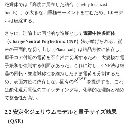
絶縁体では「高度に局在した結合（highly localized
bonds）」が大きな四重極モーメントを生むため、LKモデ
ルは破綻する。
電荷中性多面体
さらに、理論上の画期的な進展として
（Charge-Neutral Polyhedron: CNP）法
が挙げられる。従
来の平面的な切り出し（Planar cut）は結晶方位に依存し、
原子コア付近の電荷を不自然に切断するため、大規模な電
子緩和を強制する側面があった。これに対し、CNP法は結
晶の回転・並進対称性を維持したまま電荷を分割するた
め、表面方位に依存しない固有の
を提供する。これ
は酸化還元電位のフィッティング等、化学的な理解と極め
て整合性が高い。
2.2 安定化ジェリウムモデルと量子サイズ効果
（QSE）