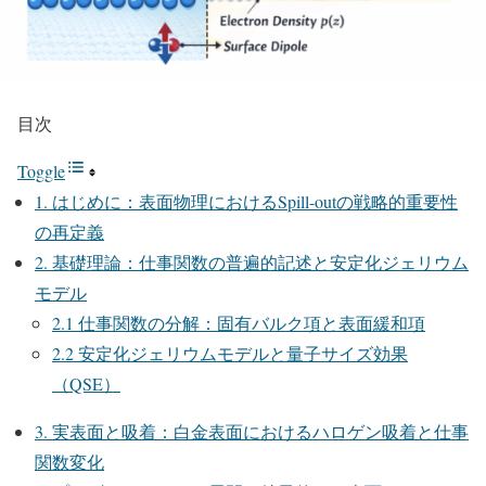
目次
Toggle
1. はじめに：表面物理におけるSpill-outの戦略的重要性
の再定義
2. 基礎理論：仕事関数の普遍的記述と安定化ジェリウム
モデル
2.1 仕事関数の分解：固有バルク項と表面緩和項
2.2 安定化ジェリウムモデルと量子サイズ効果
（QSE）
3. 実表面と吸着：白金表面におけるハロゲン吸着と仕事
関数変化