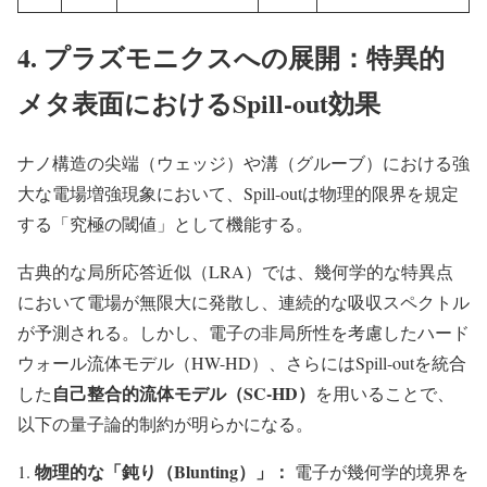
4. プラズモニクスへの展開：特異的
メタ表面におけるSpill-out効果
ナノ構造の尖端（ウェッジ）や溝（グルーブ）における強
大な電場増強現象において、Spill-outは物理的限界を規定
する「究極の閾値」として機能する。
古典的な局所応答近似（LRA）では、幾何学的な特異点
において電場が無限大に発散し、連続的な吸収スペクトル
が予測される。しかし、電子の非局所性を考慮したハード
ウォール流体モデル（HW-HD）、さらにはSpill-outを統合
自己整合的流体モデル（SC-HD）
した
を用いることで、
以下の量子論的制約が明らかになる。
物理的な「鈍り（Blunting）」：
電子が幾何学的境界を