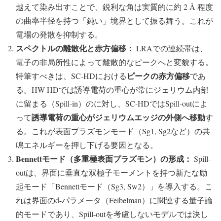
越えて染み出すことで、鋭利な角は実質的に約 2 Å 程度
の曲率半径を持つ「鈍い」境界として振る舞う。これが
電場の発散を抑制する。
スペクトルの離散化と赤方偏移：
LRAでの連続帯は、
電子の非局所性によって離散的なピークへと変貌する。
ピークの赤方偏移
特筆すべきは、SC-HDにおける
であ
る。HW-HDでは誘導電荷の重心が常にジェリウム内部
に留まる（Spill-in）のに対し、SC-HDではSpill-outによ
誘導電荷の重心がジェリウムエッジの外側へ移動
って
す
る。これが表面プラズモンモード（Sg1, Sg2など）の共
鳴エネルギーを押し下げる要因となる。
Bennettモード（多重極表面プラズモン）の形成：
Spill-
outは、界面に垂直な双極子モーメントを持つ新たな励
起モード「Bennettモード（Sg3, Sw2）」を導入する。こ
れは界面のd-パラメータ（Feibelman）に関連する量子論
的モードであり、Spill-outを考慮しないモデルでは決し