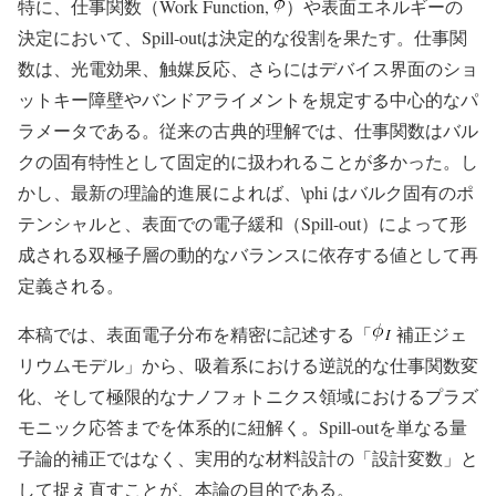
特に、仕事関数（Work Function,
）や表面エネルギーの
決定において、Spill-outは決定的な役割を果たす。仕事関
数は、光電効果、触媒反応、さらにはデバイス界面のショ
ットキー障壁やバンドアライメントを規定する中心的なパ
ラメータである。従来の古典的理解では、仕事関数はバル
クの固有特性として固定的に扱われることが多かった。し
かし、最新の理論的進展によれば、\phi はバルク固有のポ
テンシャルと、表面での電子緩和（Spill-out）によって形
成される双極子層の動的なバランスに依存する値として再
定義される。
本稿では、表面電子分布を精密に記述する「
補正ジェ
リウムモデル」から、吸着系における逆説的な仕事関数変
化、そして極限的なナノフォトニクス領域におけるプラズ
モニック応答までを体系的に紐解く。Spill-outを単なる量
子論的補正ではなく、実用的な材料設計の「設計変数」と
して捉え直すことが、本論の目的である。