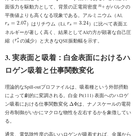
面張力を駆動力として、背景の正電荷密度
がバルクの
平衡値よりも高くなる現象である。アルミニウム（Al,
）はリチウム（Li,
）に比べて表面エ
ネルギーが著しく高く、結果としてAlの方が顕著な自己圧
縮（
の減少）と大きなQSE振動幅を示す。
3. 実表面と吸着：白金表面におけるハ
ロゲン吸着と仕事関数変化
理論的なSpill-outプロファイルは、吸着種という外部摂動
によって劇的に変調される。白金 Pt(111) 表面へのハロゲ
ン吸着における仕事関数変化
は、ナノスケールの電荷
分布制御がいかにマクロな物性を左右するかを象徴してい
る。
通常、電気陰性度の高いハロゲンが吸着すれば、金属から