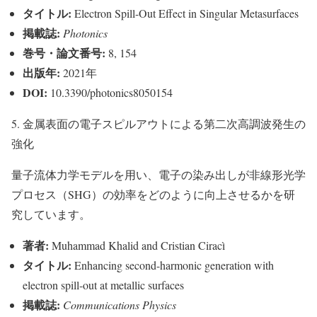
タイトル:
Electron Spill-Out Effect in Singular Metasurfaces
掲載誌:
Photonics
巻号・論文番号:
8, 154
出版年:
2021年
DOI:
10.3390/photonics8050154
5. 金属表面の電子スピルアウトによる第二次高調波発生の
強化
量子流体力学モデルを用い、電子の染み出しが非線形光学
プロセス（SHG）の効率をどのように向上させるかを研
究しています。
著者:
Muhammad Khalid and Cristian Ciracì
タイトル:
Enhancing second-harmonic generation with
electron spill-out at metallic surfaces
掲載誌:
Communications Physics