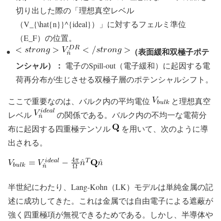
切り出した際の「理想真空レベル
（V_{\hat{n}}^{ideal}）」に対するフェルミ準位
（E_F）の位置。
（表面緩和双極子ポテ
ンシャル）：
電子のSpill-out（電子緩和）に起因する電
荷再分布が生じさせる双極子層のポテンシャルシフト。
ここで重要なのは、バルク内の平均電位
と理想真空
レベル
の関係である。バルク内の不均一な電荷分
布に起因する四重極テンソル
を用いて、次のように導
出される。
半世紀にわたり、Lang-Kohn（LK）モデルは単純金属の記
述に成功してきた。これは金属では自由電子による遮蔽が
強く四重極項が無視できるためである。しかし、半導体や