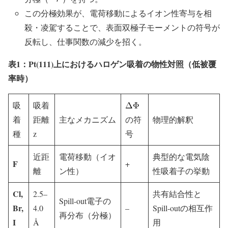
この分極効果が、電荷移動によるイオン性寄与を相
殺・凌駕することで、表面双極子モーメントの符号が
反転し、仕事関数の減少を招く。
表1：Pt(111)上におけるハロゲン吸着の物性対照（低被覆
率時）
吸
吸着
着
距離
主なメカニズム
の符
物理的解釈
種
z
号
近距
電荷移動（イオ
典型的な電気陰
F
+
離
ン性）
性吸着子の挙動
Cl,
2.5–
共有結合性と
Spill-out電子の
Br,
4.0
–
Spill-outの相互作
再分布（分極）
I
Å
用