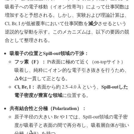
吸着子への電子移動（イオン性寄与）によって仕事関数は
増加すると予想される。しかし、実験および理論計算は、
減少
Cl, Br, I が低被覆率において仕事関数を
させるという
逆説的な挙動を示す。このメカニズムは、以下の要因の競
合として整理される。
吸着子の位置とSpill-out領域の干渉：
フッ素（F）：
Pt表面に極めて近く（on-topサイト）
吸着し、純粋にイオン的な電子引き抜きを行うため、
は一貫して正となる。
Cl, Br, I：
Spill-outした
表面から約 2.5–4.0 Å という、
電子密度が豊富な領域
に位置する。
共有結合性と分極（Polarization）：
原子半径の大きい Br や I では、Spill-out領域の電子密
度が吸着子と表面の間で再分布し、吸着層自体が強い
分極（
）を持つ。