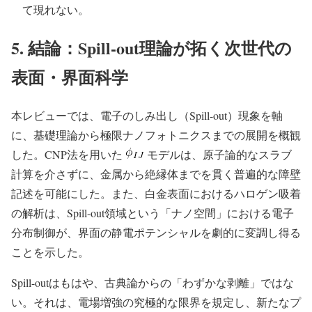
て現れない。
5. 結論：Spill-out理論が拓く次世代の
表面・界面科学
本レビューでは、電子のしみ出し（Spill-out）現象を軸
に、基礎理論から極限ナノフォトニクスまでの展開を概観
した。CNP法を用いた
モデルは、原子論的なスラブ
計算を介さずに、金属から絶縁体までを貫く普遍的な障壁
記述を可能にした。また、白金表面におけるハロゲン吸着
の解析は、Spill-out領域という「ナノ空間」における電子
分布制御が、界面の静電ポテンシャルを劇的に変調し得る
ことを示した。
Spill-outはもはや、古典論からの「わずかな剥離」ではな
い。それは、電場増強の究極的な限界を規定し、新たなプ