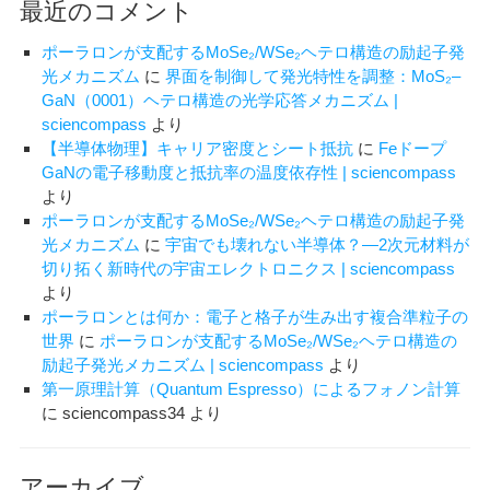
最近のコメント
定
取
ポーラロンが支配するMoSe₂/WSe₂ヘテロ構造の励起子発
得
光メカニズム
に
界面を制御して発光特性を調整：MoS₂–
を
GaN（0001）ヘテロ構造の光学応答メカニズム |
目
sciencompass
より
指
【半導体物理】キャリア密度とシート抵抗
に
Feドープ
す
GaNの電子移動度と抵抗率の温度依存性 | sciencompass
より
ポーラロンが支配するMoSe₂/WSe₂ヘテロ構造の励起子発
光メカニズム
に
宇宙でも壊れない半導体？―2次元材料が
切り拓く新時代の宇宙エレクトロニクス | sciencompass
より
ポーラロンとは何か：電子と格子が生み出す複合準粒子の
世界
に
ポーラロンが支配するMoSe₂/WSe₂ヘテロ構造の
励起子発光メカニズム | sciencompass
より
第一原理計算（Quantum Espresso）によるフォノン計算
に
sciencompass34
より
アーカイブ