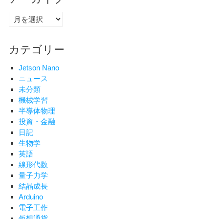
ア
ー
カ
カテゴリー
イ
ブ
Jetson Nano
ニュース
未分類
機械学習
半導体物理
投資・金融
日記
生物学
英語
線形代数
量子力学
結晶成長
Arduino
電子工作
仮想通貨