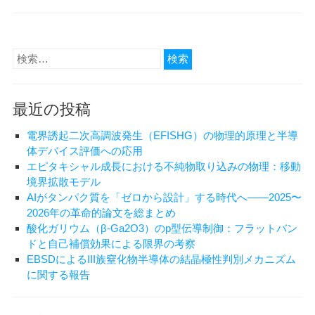
記
デ
ィ
ー
検
プ
索:
ラ
ー
最近の投稿
ニ
ン
電界誘起二次高調波発生（EFISHG）の物理的原理と半導
グ
体デバイス評価への応用
を
エピタキシャル成長における不純物取り込みの物理：移動
勉
境界拡散モデル
強
AIがタンパク質を「ゼロから設計」する時代へ——2025〜
す
2026年の革命的論文を総まとめ
る
酸化ガリウム（β-Ga2O3）のp型伝導制御：フラットバン
ん
ドと自己補償効果による限界の考察
だ
EBSDによるIII族窒化物半導体の結晶極性判別メカニズム
か
に関する報告
ら
G
検