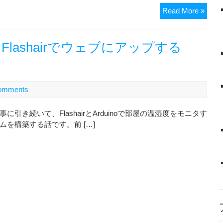
Obni
Read More »
で
簡
単
をFlashairでウェブにアップする
IoT
化！
エ
ア
omments
コ
ン
に引き続いて、FlashairとArduinoで部屋の温湿度をモニタす
遠
ムを構築する話です。前 […]
隔
操
作
リ
モ
コ
ン
を
作