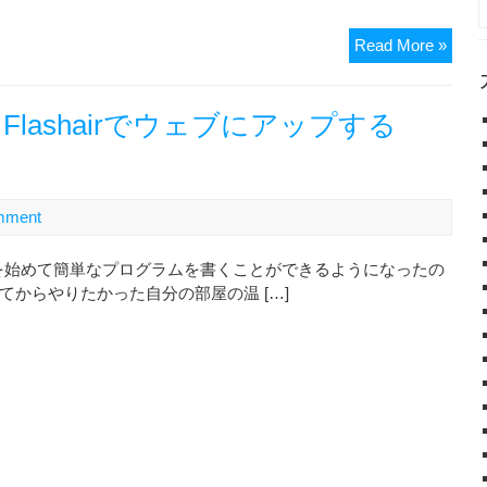
る！
Ardui
Read More »
で
計
測
をFlashairでウェブにアップする
し
た
気
温
mment
と
湿
inoを始めて簡単なプログラムを書くことができるようになったの
度
てからやりたかった自分の部屋の温 […]
を
Flash
で
ウ
ェ
ブ
に
ア