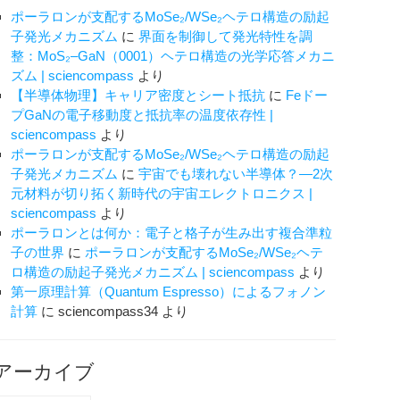
ポーラロンが支配するMoSe₂/WSe₂ヘテロ構造の励起
z
子発光メカニズム
に
界面を制御して発光特性を調
整：MoS₂–GaN（0001）ヘテロ構造の光学応答メカニ
ズム | sciencompass
より
【半導体物理】キャリア密度とシート抵抗
に
Feドー
プGaNの電子移動度と抵抗率の温度依存性 |
sciencompass
より
ポーラロンが支配するMoSe₂/WSe₂ヘテロ構造の励起
子発光メカニズム
に
宇宙でも壊れない半導体？―2次
元材料が切り拓く新時代の宇宙エレクトロニクス |
sciencompass
より
ポーラロンとは何か：電子と格子が生み出す複合準粒
子の世界
に
ポーラロンが支配するMoSe₂/WSe₂ヘテ
ロ構造の励起子発光メカニズム | sciencompass
より
第一原理計算（Quantum Espresso）によるフォノン
計算
に
sciencompass34
より
アーカイブ