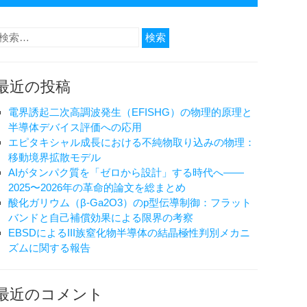
検
索:
最近の投稿
電界誘起二次高調波発生（EFISHG）の物理的原理と
半導体デバイス評価への応用
エピタキシャル成長における不純物取り込みの物理：
移動境界拡散モデル
AIがタンパク質を「ゼロから設計」する時代へ——
2025〜2026年の革命的論文を総まとめ
酸化ガリウム（β-Ga2O3）のp型伝導制御：フラット
バンドと自己補償効果による限界の考察
EBSDによるIII族窒化物半導体の結晶極性判別メカニ
ズムに関する報告
最近のコメント