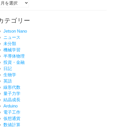
ア
ー
no
カ
カテゴリー
イ
ブ
Jetson Nano
ニュース
未分類
機械学習
半導体物理
投資・金融
日記
生物学
英語
air
線形代数
量子力学
結晶成長
Arduino
電子工作
仮想通貨
数値計算