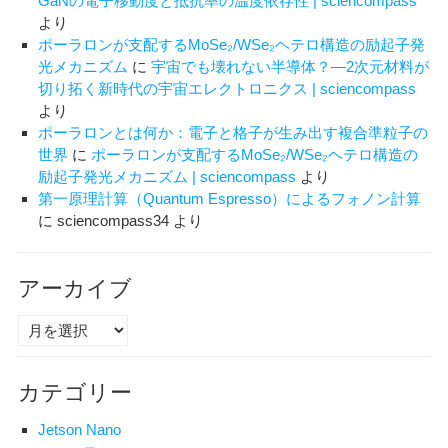
GaNの電子移動度と抵抗率の温度依存性 | sciencompass
より
ポーラロンが支配するMoSe₂/WSe₂ヘテロ構造の励起子発
光メカニズム
に
宇宙でも壊れない半導体？―2次元材料が
切り拓く新時代の宇宙エレクトロニクス | sciencompass
より
ポーラロンとは何か：電子と格子が生み出す複合準粒子の
世界
に
ポーラロンが支配するMoSe₂/WSe₂ヘテロ構造の
励起子発光メカニズム | sciencompass
より
第一原理計算（Quantum Espresso）によるフォノン計算
に
sciencompass34
より
アーカイブ
ア
ー
カ
カテゴリー
イ
ブ
Jetson Nano