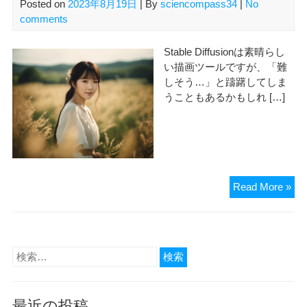
Posted on
2023年8月19日
| By
sciencompass34
|
No
comments
Stable Diffusionは素晴らし
い描画ツールですが、「難
しそう…」と躊躇してしま
うこともあるかもしれ […]
手
Read More »
軽
に
始
め
検
る
索:
Sta
Dif
最近の投稿
簡