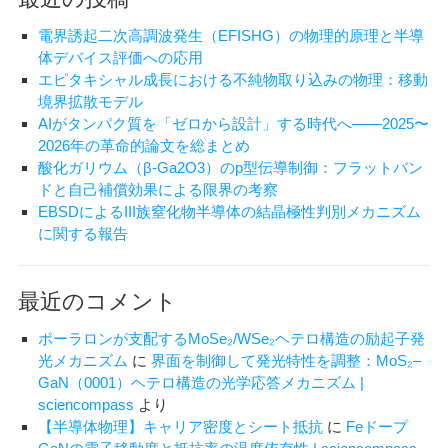
単
電界誘起二次高調波発生（EFISHG）の物理的原理と半導
使
体デバイス評価への応用
い
エピタキシャル成長における不純物取り込みの物理：移動
方
境界拡散モデル
ガ
AIがタンパク質を「ゼロから設計」する時代へ——2025〜
イ
2026年の革命的論文を総まとめ
ド
酸化ガリウム（β-Ga2O3）のp型伝導制御：フラットバン
ドと自己補償効果による限界の考察
EBSDによるIII族窒化物半導体の結晶極性判別メカニズム
に関する報告
最近のコメント
ポーラロンが支配するMoSe₂/WSe₂ヘテロ構造の励起子発
光メカニズム
に
界面を制御して発光特性を調整：MoS₂–
GaN（0001）ヘテロ構造の光学応答メカニズム |
sciencompass
より
【半導体物理】キャリア密度とシート抵抗
に
Feドープ