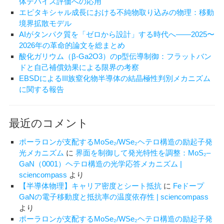
体デバイス評価への応用
出
エピタキシャル成長における不純物取り込みの物理：移動
す
境界拡散モデル
る
AIがタンパク質を「ゼロから設計」する時代へ——2025〜
2026年の革命的論文を総まとめ
酸化ガリウム（β-Ga2O3）のp型伝導制御：フラットバン
ドと自己補償効果による限界の考察
EBSDによるIII族窒化物半導体の結晶極性判別メカニズム
に関する報告
最近のコメント
ポーラロンが支配するMoSe₂/WSe₂ヘテロ構造の励起子発
光メカニズム
に
界面を制御して発光特性を調整：MoS₂–
GaN（0001）ヘテロ構造の光学応答メカニズム |
sciencompass
より
【半導体物理】キャリア密度とシート抵抗
に
Feドープ
GaNの電子移動度と抵抗率の温度依存性 | sciencompass
より
ポーラロンが支配するMoSe₂/WSe₂ヘテロ構造の励起子発