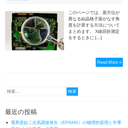
このページでは、面方位が
異なる結晶格子面がなす角
度を計算する方法について
まとめます。 X線回折測定
をするときに […]
結
Read More »
晶
格
子
面
検
の
索:
な
す
最近の投稿
角
を
電界誘起二次高調波発生（EFISHG）の物理的原理と半導
導