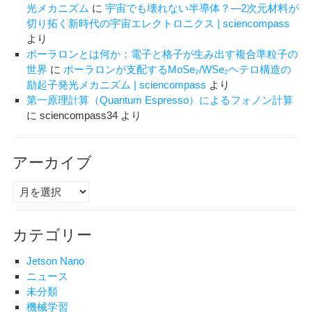
光メカニズム
に
宇宙でも壊れない半導体？―2次元材料が
切り拓く新時代の宇宙エレクトロニクス | sciencompass
より
ポーラロンとは何か：電子と格子が生み出す複合準粒子の
世界
に
ポーラロンが支配するMoSe₂/WSe₂ヘテロ構造の
励起子発光メカニズム | sciencompass
より
第一原理計算（Quantum Espresso）によるフォノン計算
に
sciencompass34
より
アーカイブ
ア
ー
カ
カテゴリー
イ
ブ
Jetson Nano
ニュース
未分類
機械学習