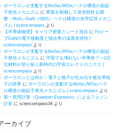
K
ポーラロンが支配するMoSe₂/WSe₂ヘテロ構造の励起
子発光メカニズム
に
界面を制御して発光特性を調
整：MoS₂–GaN（0001）ヘテロ構造の光学応答メカニ
ズム | sciencompass
より
【半導体物理】キャリア密度とシート抵抗
に
Feドー
プGaNの電子移動度と抵抗率の温度依存性 |
sciencompass
より
ポーラロンが支配するMoSe₂/WSe₂ヘテロ構造の励起
子発光メカニズム
に
宇宙でも壊れない半導体？―2次
元材料が切り拓く新時代の宇宙エレクトロニクス |
sciencompass
より
ポーラロンとは何か：電子と格子が生み出す複合準粒
子の世界
に
ポーラロンが支配するMoSe₂/WSe₂ヘテ
ロ構造の励起子発光メカニズム | sciencompass
より
第一原理計算（Quantum Espresso）によるフォノン
計算
に
sciencompass34
より
】
アーカイブ