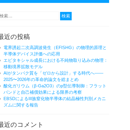
検
索:
最近の投稿
電界誘起二次高調波発生（EFISHG）の物理的原理と
半導体デバイス評価への応用
エピタキシャル成長における不純物取り込みの物理：
移動境界拡散モデル
AIがタンパク質を「ゼロから設計」する時代へ——
2025〜2026年の革命的論文を総まとめ
酸化ガリウム（β-Ga2O3）のp型伝導制御：フラット
バンドと自己補償効果による限界の考察
EBSDによるIII族窒化物半導体の結晶極性判別メカニ
ズムに関する報告
最近のコメント