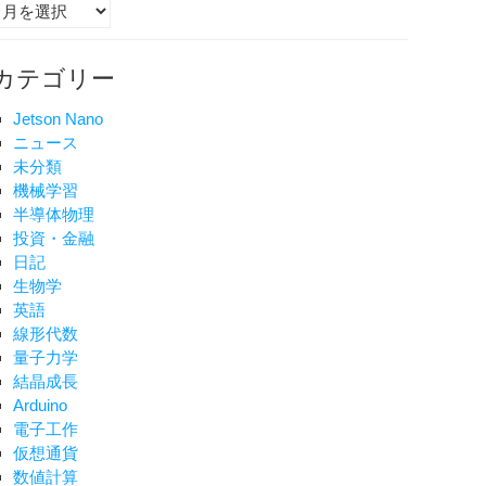
ア
ー
カ
カテゴリー
イ
ブ
Jetson Nano
ニュース
未分類
機械学習
半導体物理
投資・金融
日記
生物学
英語
線形代数
量子力学
結晶成長
Arduino
電子工作
仮想通貨
数値計算