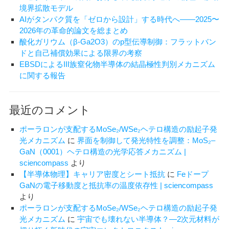
重
境界拡散モデル
曹
AIがタンパク質を「ゼロから設計」する時代へ——2025〜
を
2026年の革命的論文を総まとめ
そ
酸化ガリウム（β-Ga2O3）のp型伝導制御：フラットバン
の
ドと自己補償効果による限界の考察
ま
EBSDによるIII族窒化物半導体の結晶極性判別メカニズム
ま
に関する報告
溶
か
す
最近のコメント
ほ
う
ポーラロンが支配するMoSe₂/WSe₂ヘテロ構造の励起子発
が
光メカニズム
に
界面を制御して発光特性を調整：MoS₂–
良
GaN（0001）ヘテロ構造の光学応答メカニズム |
い
sciencompass
より
の
【半導体物理】キャリア密度とシート抵抗
に
Feドープ
で
GaNの電子移動度と抵抗率の温度依存性 | sciencompass
は
より
ポーラロンが支配するMoSe₂/WSe₂ヘテロ構造の励起子発
光メカニズム
に
宇宙でも壊れない半導体？―2次元材料が