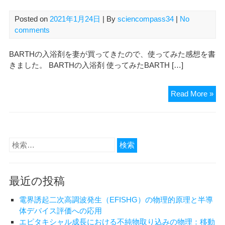
Posted on
2021年1月24日
| By
sciencompass34
|
No
comments
BARTHの入浴剤を妻が買ってきたので、使ってみた感想を書
きました。 BARTHの入浴剤 使ってみたBARTH […]
BA
Read More »
の
入
浴
剤
検
を
索:
使
っ
最近の投稿
て
み
電界誘起二次高調波発生（EFISHG）の物理的原理と半導
た
体デバイス評価への応用
が
エピタキシャル成長における不純物取り込みの物理：移動