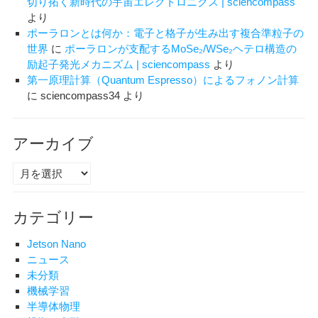
切り拓く新時代の宇宙エレクトロニクス | sciencompass
より
ポーラロンとは何か：電子と格子が生み出す複合準粒子の
世界
に
ポーラロンが支配するMoSe₂/WSe₂ヘテロ構造の
励起子発光メカニズム | sciencompass
より
第一原理計算（Quantum Espresso）によるフォノン計算
に
sciencompass34
より
アーカイブ
ア
ー
カ
カテゴリー
イ
ブ
Jetson Nano
ニュース
未分類
機械学習
半導体物理