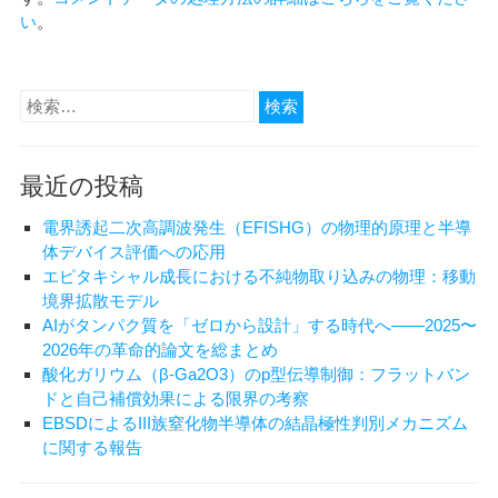
い
。
検
索:
最近の投稿
電界誘起二次高調波発生（EFISHG）の物理的原理と半導
体デバイス評価への応用
エピタキシャル成長における不純物取り込みの物理：移動
境界拡散モデル
AIがタンパク質を「ゼロから設計」する時代へ——2025〜
2026年の革命的論文を総まとめ
酸化ガリウム（β-Ga2O3）のp型伝導制御：フラットバン
ドと自己補償効果による限界の考察
EBSDによるIII族窒化物半導体の結晶極性判別メカニズム
に関する報告