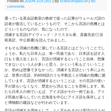
Posted on
2020年10月18日
| By
sciencompass34
|
No
comments
通っている英会話教室の教材で扱った記事がウェールズ語の
話者が復活しているというもので、そこから言語の危機とは
どういうものなのか、気になったので、
消滅する言語(デイヴィッド・クリスタル著、斎藤兆史/三谷
裕美訳、中公新書)を読んでみました。
そもそも消滅の危機に瀕している言語とはどういうことでし
ょうか。私たち日本人は、単一民族であり、日本語を話す人
口も１億人近くおり、言語が消滅するということ自体、想像
できないという人が多いと思う。かくいう私もどういうこと
か、初めは想像できなかった。消滅する言語という本によれ
ば、世界の言語、約6000語のうち半数近くが消滅の危機に瀕
しています。言語が消滅するということは、その言語の使い
手が誰もいなくなり、歴史から消えることを意味します。私
たち日本人の例でいえば、アイヌ語がその一例である。アイ
ヌ民族が暮らしていた北海道を中心にアイヌ語を保存しよう
と博物館の建設などが行われています。
言語が消滅する理由として、よく言われるのは英語のほうが