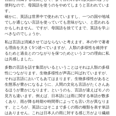
便利なので、母国語を使うのをやめてしまうと言われていま
す。
確かに、英語は世界中で使われていますし、一つの国や地域
でしか通じない言語を使っていても意味がない、と思われる
かもしれません。ですが、母国語を捨ててまで、英語を学ぶ
べきなのでしょうか。
私は言語は消滅させてはならないと考えます。本の中で著者
も理由を大きく5つ述べていますが、人類の多様性を維持す
るためと過去とのつながりを保つためという２つの理由に私
は共感しました。
多数の言語を話す集団がいるということはそれは人類の多様
性につながります。生物多様性が声高に叫ばれていますが、
それは言語においてもあてはまります。生物多様性があると
生態系が豊かになるように、人間の文化も言語がたくさんあ
るほうが豊かになります。というのも、言語が違えばモノの
見方も違います。例えば、日本語には雨に関する単語が数多
くあり、雨が降る時期や時間帯によっても言い方が異なりま
す。ところが、英語にはそこまで多くの雨の種類を表す単語
はありません。これは日本人の雨に対する感じ方がより繊細