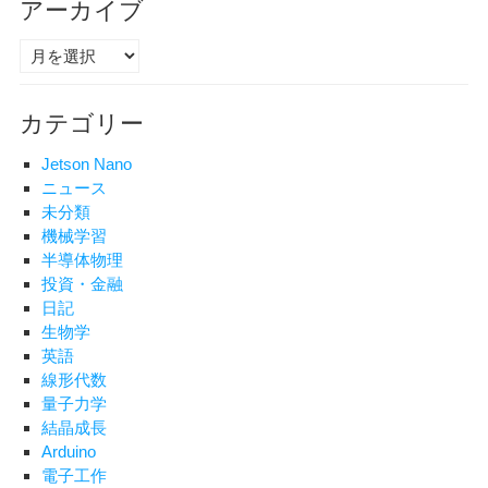
アーカイブ
ア
ー
カ
カテゴリー
イ
ブ
Jetson Nano
ニュース
未分類
機械学習
半導体物理
投資・金融
日記
生物学
英語
線形代数
量子力学
結晶成長
Arduino
電子工作