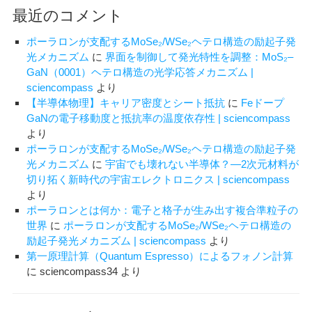
最近のコメント
ポーラロンが支配するMoSe₂/WSe₂ヘテロ構造の励起子発
光メカニズム
に
界面を制御して発光特性を調整：MoS₂–
GaN（0001）ヘテロ構造の光学応答メカニズム |
sciencompass
より
【半導体物理】キャリア密度とシート抵抗
に
Feドープ
GaNの電子移動度と抵抗率の温度依存性 | sciencompass
より
ポーラロンが支配するMoSe₂/WSe₂ヘテロ構造の励起子発
光メカニズム
に
宇宙でも壊れない半導体？―2次元材料が
切り拓く新時代の宇宙エレクトロニクス | sciencompass
より
ポーラロンとは何か：電子と格子が生み出す複合準粒子の
世界
に
ポーラロンが支配するMoSe₂/WSe₂ヘテロ構造の
励起子発光メカニズム | sciencompass
より
第一原理計算（Quantum Espresso）によるフォノン計算
に
sciencompass34
より