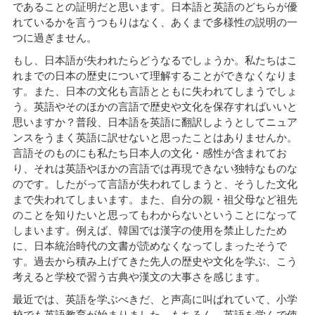
であることの証明だと思います。日本語と英語のどちらが優
れているかを言うつもりはなく、あくまで多様性の説明の一
つに過ぎません。
もし、日本語が失われたらどうなるでしょうか。私たちはこ
れまでの日本の歴史について理解することができなくなりま
す。また、日本の文化も言語とともに失われてしまうでしょ
う。英語やそのほかの言語で歴史や文化を保存すればいいと
思いますか？普段、日本語を英語に翻訳しようとしてニュア
ンスをうまく英語に訳せないと思ったことはありませんか。
言語そのものにも私たち日本人の文化・感性が含まれてお
り、それは英語やほかの言語では再現できない独特なものな
のです。したがって言語が失われてしまうと、そうした文化
まで失われてしまいます。また、自分の親・祖父母など祖先
のことを知りたいと思ってもわからないということになって
しまいます。例えば、韓国では漢字の使用を禁止したため
に、日本統治時代の文書が読めなくなってしまったそうで
す。過去から積み上げてきた先人の歴史や文化を学ぶ、こう
考えると学校で習う古典や漢文の大事さを感じます。
最近では、英語を学ぶべきだ、と声高に叫ばれていて、小学
校でも英語教育が始まりました。もちろん、英語を学んで使