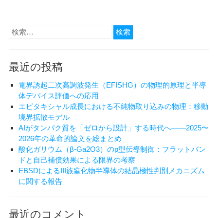
検
索:
最近の投稿
電界誘起二次高調波発生（EFISHG）の物理的原理と半導
体デバイス評価への応用
エピタキシャル成長における不純物取り込みの物理：移動
境界拡散モデル
AIがタンパク質を「ゼロから設計」する時代へ——2025〜
2026年の革命的論文を総まとめ
酸化ガリウム（β-Ga2O3）のp型伝導制御：フラットバン
ドと自己補償効果による限界の考察
EBSDによるIII族窒化物半導体の結晶極性判別メカニズム
に関する報告
最近のコメント