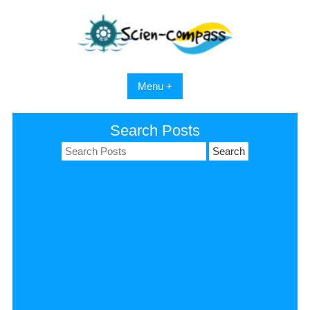
Skip
to
content
Menu +
Search Posts
Search
for: