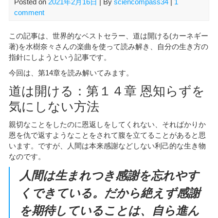
Posted on
2021年2月16日
| By
sciencompass34
|
1
comment
この記事は、世界的なベストセラー、道は開ける(カーネギー
著)を水樹奈々さんの楽曲を使って読み解き、自分の生き方の
指針にしようという記事です。
今回は、第14章を読み解いてみます。
道は開ける：第１４章 恩知らずを
気にしない方法
親切なことをしたのに恩返しをしてくれない、そればかりか
恩を仇で返すようなことをされて腹を立てることがあると思
います。ですが、人間は本来感謝などしない利己的な生き物
なのです。
人間は生まれつき感謝を忘れやす
くできている。だから絶えず感謝
を期待していることは、自ら進ん