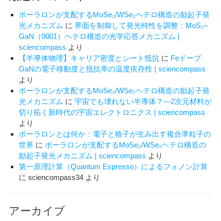
ポーラロンが支配するMoSe₂/WSe₂ヘテロ構造の励起子発
光メカニズム
に
界面を制御して発光特性を調整：MoS₂–
GaN（0001）ヘテロ構造の光学応答メカニズム |
sciencompass
より
【半導体物理】キャリア密度とシート抵抗
に
Feドープ
GaNの電子移動度と抵抗率の温度依存性 | sciencompass
より
ポーラロンが支配するMoSe₂/WSe₂ヘテロ構造の励起子発
光メカニズム
に
宇宙でも壊れない半導体？―2次元材料が
切り拓く新時代の宇宙エレクトロニクス | sciencompass
より
ポーラロンとは何か：電子と格子が生み出す複合準粒子の
世界
に
ポーラロンが支配するMoSe₂/WSe₂ヘテロ構造の
励起子発光メカニズム | sciencompass
より
第一原理計算（Quantum Espresso）によるフォノン計算
に
sciencompass34
より
アーカイブ