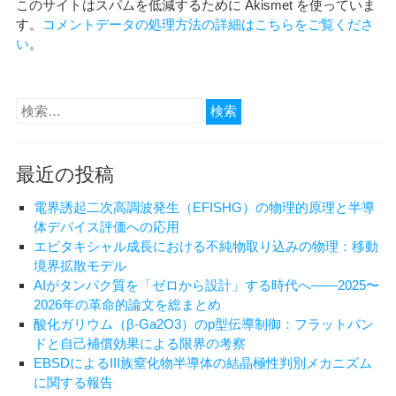
このサイトはスパムを低減するために Akismet を使っていま
す。
コメントデータの処理方法の詳細はこちらをご覧くださ
い
。
検
索:
最近の投稿
電界誘起二次高調波発生（EFISHG）の物理的原理と半導
体デバイス評価への応用
エピタキシャル成長における不純物取り込みの物理：移動
境界拡散モデル
AIがタンパク質を「ゼロから設計」する時代へ——2025〜
2026年の革命的論文を総まとめ
酸化ガリウム（β-Ga2O3）のp型伝導制御：フラットバン
ドと自己補償効果による限界の考察
EBSDによるIII族窒化物半導体の結晶極性判別メカニズム
に関する報告