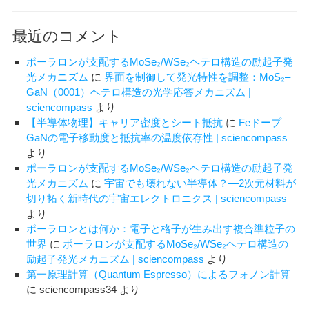
最近のコメント
ポーラロンが支配するMoSe₂/WSe₂ヘテロ構造の励起子発
光メカニズム
に
界面を制御して発光特性を調整：MoS₂–
GaN（0001）ヘテロ構造の光学応答メカニズム |
sciencompass
より
【半導体物理】キャリア密度とシート抵抗
に
Feドープ
GaNの電子移動度と抵抗率の温度依存性 | sciencompass
より
ポーラロンが支配するMoSe₂/WSe₂ヘテロ構造の励起子発
光メカニズム
に
宇宙でも壊れない半導体？―2次元材料が
切り拓く新時代の宇宙エレクトロニクス | sciencompass
より
ポーラロンとは何か：電子と格子が生み出す複合準粒子の
世界
に
ポーラロンが支配するMoSe₂/WSe₂ヘテロ構造の
励起子発光メカニズム | sciencompass
より
第一原理計算（Quantum Espresso）によるフォノン計算
に
sciencompass34
より