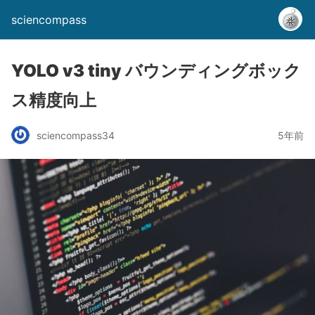
sciencompass
YOLO v3 tiny バウンディングボック
ス精度向上
sciencompass34
5年前