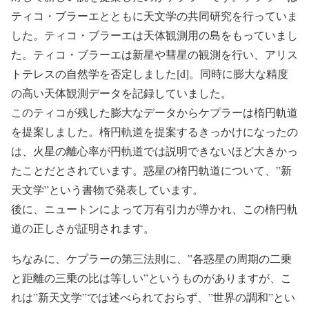
ティコ・ブラーエとともに天文学の共同研究を行っていま
した。ティコ・ブラーエは天体観測用の島をもっていまし
た。ティコ・ブラーエは新星や彗星の観測を行い、アリス
トテレスの自然学を否定しました[d]。同時に膨大な精度
の高い天体観測データを記録していました。
このティコが残した膨大なデータからケプラーは楕円軌道
を提案しました。楕円軌道を提案するきっかけになったの
は、火星の離心率が円軌道では説明できないほど大きかっ
たことだとされています。惑星の楕円軌道について、”新
天文学”という書物で発表しています。
後に、ニュートンによって万有引力が導かれ、この楕円軌
道の正しさが証明されます。
ちなみに、ケプラーの第三法則に、”各惑星の周期の二乗
と距離の三乗の比は等しい”というものがありますが、こ
れは”新天文学”では述べられておらず、”世界の調和”とい