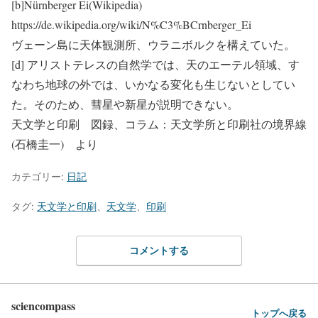
[b]Nürnberger Ei(Wikipedia)
https://de.wikipedia.org/wiki/N%C3%BCrnberger_Ei
ヴェーン島に天体観測所、ウラニボルクを構えていた。
[d] アリストテレスの自然学では、天のエーテル領域、す
なわち地球の外では、いかなる変化も生じないとしてい
た。そのため、彗星や新星が説明できない。
天文学と印刷 図録、コラム：天文学所と印刷社の境界線
(石橋圭一) より
カテゴリー:
日記
タグ:
天文学と印刷
、
天文学
、
印刷
コメントする
sciencompass
トップへ戻る