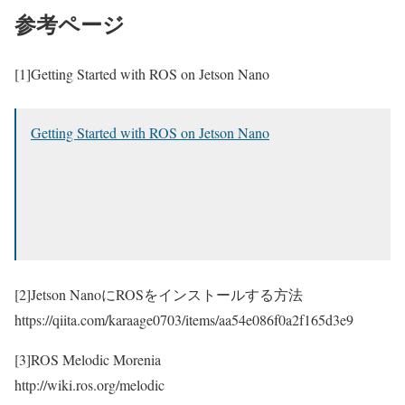
参考ページ
[1]Getting Started with ROS on Jetson Nano
Getting Started with ROS on Jetson Nano
[2]Jetson NanoにROSをインストールする方法
https://qiita.com/karaage0703/items/aa54e086f0a2f165d3e9
[3]ROS Melodic Morenia
http://wiki.ros.org/melodic