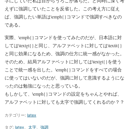
字にしていた私は目からうろこが落ちた。と同時に深く考
えずに強調していたことを反省した。この考え方に従え
ば、強調したい単語は\emph{}コマンドで強調すべきなの
である。
実際、\emph{}コマンドを使ってみたのだが、日本語に対
しては\textgt{}と同じ、アルファベットに対しては\textit{}
と同じ効果になるため、強調の仕方に統一感がなかった。
そのため、結局アルファベットに対しては\textgt{}を使う
ことで統一感を出した。\emph{}コマンドをすべての場合
に使ってはいないのだが、強調に対して意識するようにな
ったのは勉強になったと思っている。
もしかして、\emph{}コマンドの設定をちゃんとやれば、
アルファベットに対しても太字で強調してくれるのか？？
カテゴリー:
latex
タグ:
latex
、
太字
、
強調